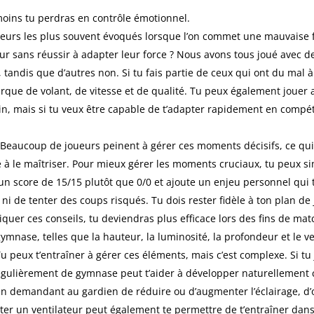
 moins tu perdras en contrôle émotionnel.
teurs les plus souvent évoqués lorsque l’on commet une mauvaise f
r sans réussir à adapter leur force ? Nous avons tous joué avec de
, tandis que d’autres non. Si tu fais partie de ceux qui ont du mal 
que de volant, de vitesse et de qualité. Tu peux également jouer a
din, mais si tu veux être capable de t’adapter rapidement en compé
Beaucoup de joueurs peinent à gérer ces moments décisifs, ce qui
e à le maîtriser. Pour mieux gérer les moments cruciaux, tu peux si
 score de 15/15 plutôt que 0/0 et ajoute un enjeu personnel qui t
er ni de tenter des coups risqués. Tu dois rester fidèle à ton plan d
liquer ces conseils, tu deviendras plus efficace lors des fins de mat
gymnase, telles que la hauteur, la luminosité, la profondeur et le 
Tu peux t’entraîner à gérer ces éléments, mais c’est complexe. Si 
 régulièrement de gymnase peut t’aider à développer naturellement 
en demandant au gardien de réduire ou d’augmenter l’éclairage, d’o
er un ventilateur peut également te permettre de t’entraîner dans 