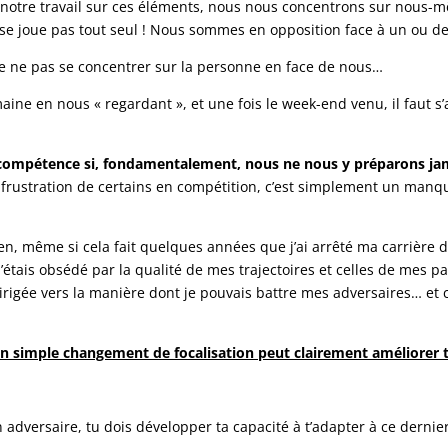
nt notre travail sur ces éléments, nous nous concentrons sur nou
 se joue pas tout seul ! Nous sommes en opposition face à un ou de
 de ne pas se concentrer sur la personne en face de nous…
ine en nous « regardant », et une fois le week-end venu, il faut s’
ompétence si, fondamentalement, nous ne nous y préparons jam
 frustration de certains en compétition, c’est simplement un man
n, même si cela fait quelques années que j’ai arrêté ma carrière d
J’étais obsédé par la qualité de mes trajectoires et celles de mes p
rigée vers la manière dont je pouvais battre mes adversaires… et 
n simple changement de focalisation peut clairement améliorer t
n adversaire, tu dois développer ta capacité à t’adapter à ce derni