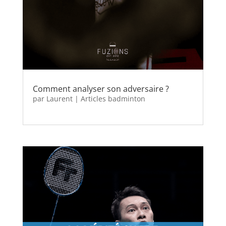
Comment analyser son adversaire ?
par
Laurent
|
Articles badminton