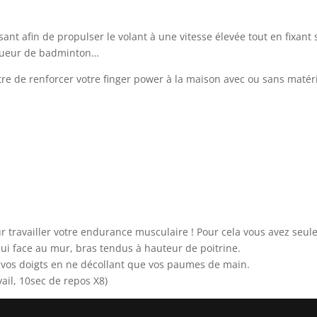
 afin de propulser le volant à une vitesse élevée tout en fixant so
joueur de badminton…
re de renforcer votre finger power à la maison avec ou sans matérie
our travailler votre endurance musculaire ! Pour cela vous avez seu
pui face au mur, bras tendus à hauteur de poitrine.
de vos doigts en ne décollant que vos paumes de main.
ail, 10sec de repos X8)