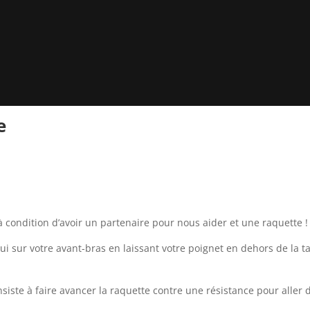
e
à condition d’avoir un partenaire pour nous aider et une raquette !
i sur votre avant-bras en laissant votre poignet en dehors de la tab
nsiste à faire avancer la raquette contre une résistance pour aller d