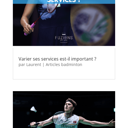
Varier ses services est-il important ?
par
Laurent
|
Articles badminton