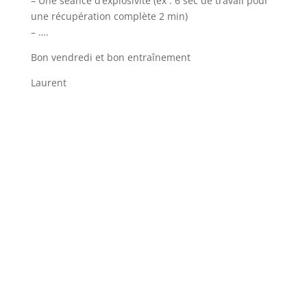
– Une séance d’explosivité (ex : 6 sec de travail pour
une récupération complète 2 min)
– ….
Bon vendredi et bon entraînement
Laurent