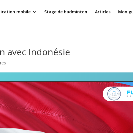
ication mobile
Stage de badminton
Articles
Mon gu
n avec Indonésie
res