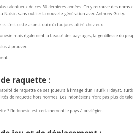
s plus talentueux de ces 30 dernières années. On y retrouve des nom
 Natsir, sans oublier la nouvelle génération avec Anthony Guilty.
et c’est cette aspect qui m’a toujours attiré chez eux.
nésie mais également la beauté des paysages, la gentillesse du peupl
plus à prouver.
ment.
 de raquette :
ilité de raquette de ses joueurs à l’image d’un Taufik Hidayat, surd
lités de raquette hors normes. Les indonésiens n’ont pas plus de tale
e ? l’Indonésie est certainement le pays à privilégier.