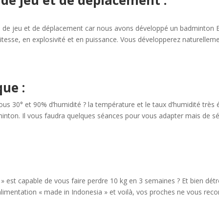
 de jeu et de déplacement :
tesse de jeu et de déplacement car nous avons développé un badminton
n vitesse, en explosivité et en puissance. Vous développerez naturelle
ue :
s 30° et 90% d’humidité ? la température et le taux d’humidité très
inton. Il vous faudra quelques séances pour vous adapter mais de s
 est capable de vous faire perdre 10 kg en 3 semaines ? Et bien détr
mentation « made in Indonesia » et voilà, vos proches ne vous recon