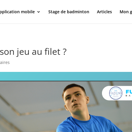
pplication mobile
Stage de badminton
Articles
Mon g
n jeu au filet ?
aires