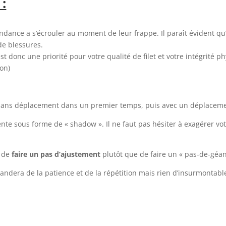
 :
endance a s’écrouler au moment de leur frappe. Il paraît évident qu
de blessures.
est donc une priorité pour votre qualité de filet et votre intégrité
ton)
ps sans déplacement dans un premier temps, puis avec un déplacem
nte sous forme de « shadow ». Il ne faut pas hésiter à exagérer vot
t de
faire un pas d’ajustement
plutôt que de faire un « pas-de-géan
mandera de la patience et de la répétition mais rien d’insurmontabl