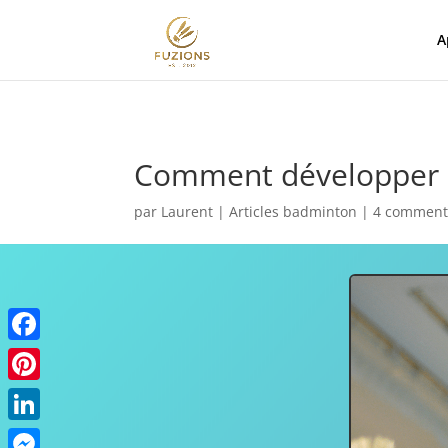
A
Comment développer so
par
Laurent
|
Articles badminton
|
4 comment
Facebook
Pinterest
LinkedIn