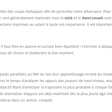
mble des coups d’attaques afin de perturber votre adversaire. Pour c
sh sont généralement maitrisés mais le
stick
et le
demi-smash
sont
ectoire imprimés au volant à toute son importance. Il est important 
 Il faut être en avance et surtout bien équilibré ! Chercher à att
vous de choisir et d’attendre le bon moment.
 pieds parallèles au filet du fait d’un apprentissage erroné du sh
enez le temps d’analyser les appuis des joueurs de haut niveau, vo
ectif étant d’anticiper la trajectoire la plus probable à chaque foi
tte orientation d’appuis est déjà maitrisée dès le plus jeune âge ch
orderai dans un article complet.