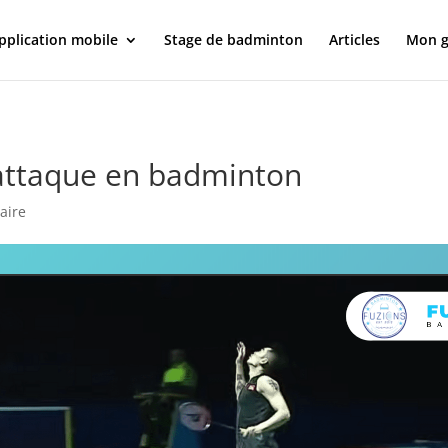
pplication mobile
Stage de badminton
Articles
Mon g
’attaque en badminton
aire