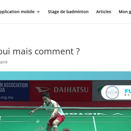
pplication mobile
Stage de badminton
Articles
Mon g
: oui mais comment ?
aire