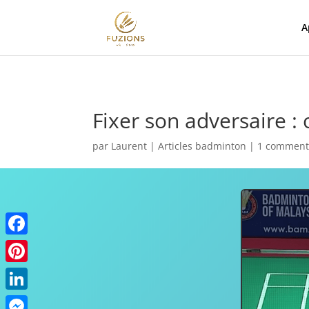
A
Fixer son adversaire 
par
Laurent
|
Articles badminton
|
1 comment
Facebook
Pinterest
LinkedIn