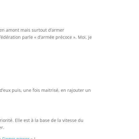
r en amont mais surtout d’armer
dération parle « d’armée précoce ». Moi, je
’eux puis, une fois maitrisé, en rajouter un
orité. Elle est à la base de la vitesse du
er.
«
Finger power
» !