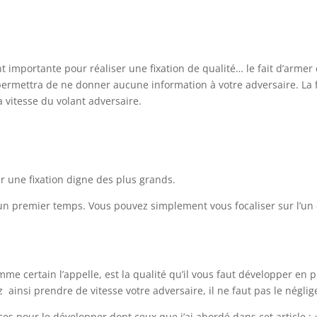
t importante pour réaliser une fixation de qualité… le fait d’arme
mettra de ne donner aucune information à votre adversaire. La fé
a vitesse du volant adversaire.
r une fixation digne des plus grands.
s un premier temps. Vous pouvez simplement vous focaliser sur l’un d
me certain l’appelle, est la qualité qu’il vous faut développer en pri
z ainsi prendre de vitesse votre adversaire, il ne faut pas le néglig
s pour le développer dont ceux que j’ai abordé dans cet article : 