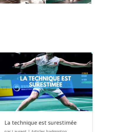
La technique est surestimée
par
Laurent
|
Articles badminton