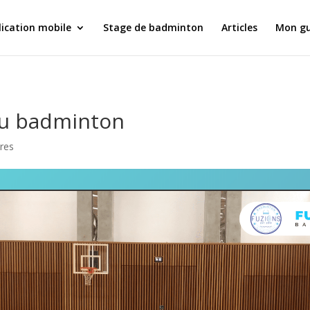
ication mobile
Stage de badminton
Articles
Mon gu
 au badminton
res