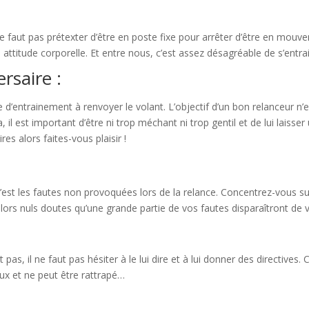
 ne faut pas prétexter d’être en poste fixe pour arrêter d’être en mo
re attitude corporelle. Et entre nous, c’est assez désagréable de s’en
rsaire :
ire d’entrainement à renvoyer le volant. L’objectif d’un bon relanceur n
a, il est important d’être ni trop méchant ni trop gentil et de lui lais
res alors faites-vous plaisir !
 c’est les fautes non provoquées lors de la relance. Concentrez-vous s
lors nuls doutes qu’une grande partie de vos fautes disparaîtront de v
 pas, il ne faut pas hésiter à le lui dire et à lui donner des directives
ux et ne peut être rattrapé…