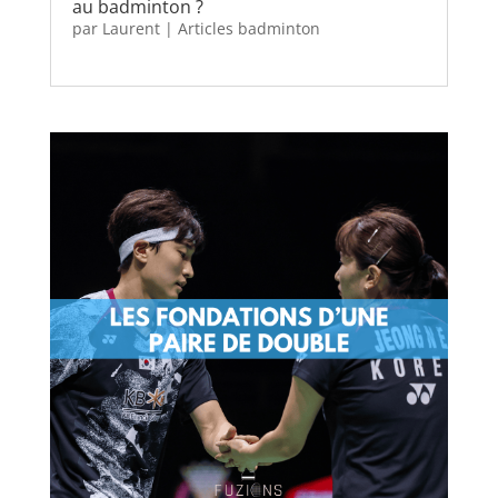
au badminton ?
par
Laurent
|
Articles badminton