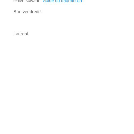
le lien suivant :
Guide du badminton
Bon vendredi !
Laurent