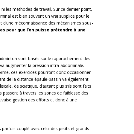
 les méthodes de travail. Sur ce dernier point,
ominal est bien souvent un vrai supplice pour le
urtout d’une méconnaissance des mécanismes sous-
ées pour que l’on puisse prétendre à une
u badminton sont basés sur le rapprochement des
 va augmenter la pression intra-abdominale.
terme, ces exercices pourront donc occasionner
ent de la distance épaule-bassin va également
ale, de sciatique, d’autant plus s’ils sont faits
ns passent à travers les zones de faiblesse des
uvaise gestion des efforts et donc à une
 parfois couplé avec celui des petits et grands