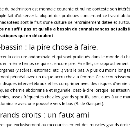
 du badminton est monnaie courante et nul ne conteste son intérêt ni
ple fait d’observer la plupart des pratiques concernant ce travail abd
 inadaptées sont le fruit d’une culture de l’entraînement datée et s
ce ne suffit pas et qu’elle a besoin de connaissances actualis
pratiques qui en découlent.
ssin : la pire chose à faire.
nforcer la ceinture abdominale et qui sont pratiqués dans le monde d
eux en même temps ce qui est encore pire. En effet, ce rapprochement
rganes (viscères, estomac, etc…) vers le bas. A plus ou moins long 
ement périnéal avec un risque accru chez la femme. Ce raccourcissem
 disques intervertébraux et les comprimer avec des risques d’hernie disc
ues d’hernie abdominale et inguinale, c’est-à-dire lorsque les intesti
rnies, assez fréquentes chez les grands sportifs, sont dues à une ma
dominale avec une poussée vers le bas (B. de Gasquet).
rands droits : un faux ami
te presque exclusivement au raccourcissement des muscles grands droits