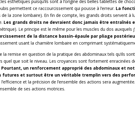
es esthétiques puisqu’ils sont à l’origine des belles tablettes de choco
 pubis permettent ce raccourcissement qui pousse à l’erreur.
La fonct
 de la zone lombaire). En fin de compte, les grands droits servent à 
e.
Les grands droits ne devraient donc jamais être entraînés
étrique). Le principe est le même pour les muscles du dos auxquels j’
urcissement de la distance bassin-épaule par pliage postérie
tassement usant la charnière lombaire en comprimant systématiquem
e la remise en question de la pratique des abdominaux tels qu’ils sont
 quel que soit le niveau. Les croyances sont fortement enracinées d
.
Pourtant, un renforcement approprié des abdominaux et n
s futures et surtout être un véritable tremplin vers des per
 l’efficience et la précision de l’ensemble des actions sera augmenté
’ensemble de ses actions motrices.