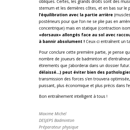
obliques. Certes, les grands droits sont des muscl
sternum et les dernières côtes, et en bas sur le
l’équilibration avec la partie arrière
(muscles
postérieurs pour que l’on ne se plie pas en arrièr
concentrique) mais en statique (contraction isom
«dorsaux» allongés face au sol avec racco
à bannir absolument !
Ceux-ci entraînent un 
Pour conclure cette première partie, je pense qu
nombre de joueurs de badminton et d’entraîneurs
étirements que j’aborderai dans un dossier futur
délaissé…) peut éviter bien des pathologie
transmission des forces s’en trouvera optimisée,
puissant, plus économique et plus précis dans l
Bon entraînement intelligent à tous !
Maxime Michel
DESJEPS Badminton
Préparateur physique