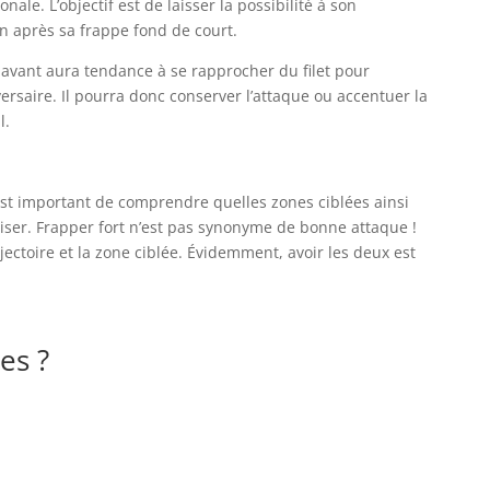
nale. L’objectif est de laisser la possibilité à son
in après sa frappe fond de court.
 avant aura tendance à se rapprocher du filet pour
ersaire. Il pourra donc conserver l’attaque ou accentuer la
l.
est important de comprendre quelles zones ciblées ainsi
iliser. Frapper fort n’est pas synonyme de bonne attaque !
rajectoire et la zone ciblée. Évidemment, avoir les deux est
es ?