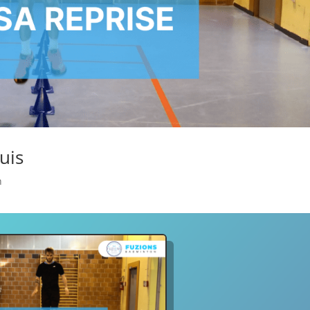
uis
n